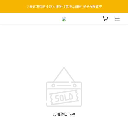
🎈最高滿額送 小超人披薩+3隻博士雞翅+愛子限量御守
運費主廚出 🛻  指定品現省千元起
運費主廚出 🛻  指定品現省千元起
此活動已下架