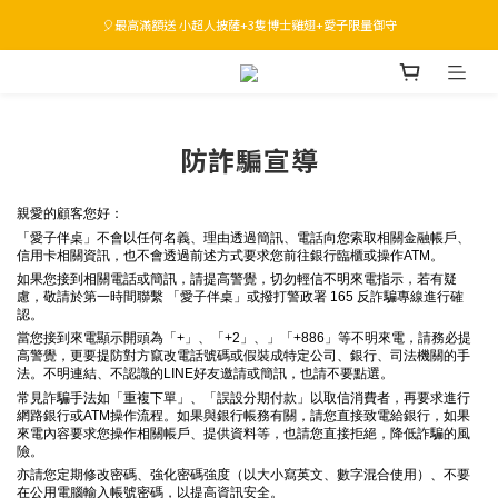
🎈最高滿額送 小超人披薩+3隻博士雞翅+愛子限量御守
運費主廚出 🛻  指定品現省千元起
運費主廚出 🛻  指定品現省千元起
防詐騙宣導
親愛的顧客您好：
「愛子伴桌」
不會以任何名義、理由透過簡訊、電話向您索取相關金融帳戶、
信用卡相關資訊，也不會透過前述方式要求您前往銀行臨櫃或操作ATM。
如果您接到相關電話或簡訊，請提高警覺，切勿輕信不明來電指示，若有疑
慮，敬請於第一時間聯繫
「愛子伴桌」或撥打警政署 165 反詐騙專線進行確
認。
當您接到來電顯示開頭為「+」、「+2」、」「+886」等不明來電，請務必提
高警覺，更要提防對方竄改電話號碼或假裝成特定公司、銀行、司法機關的手
法。不明連結、不認識的LINE好友邀請或簡訊，也請不要點選。
常見詐騙手法如「重複下單」、「誤設分期付款」以取信消費者，再要求進行
網路銀行或ATM操作流程。如果與銀行帳務有關，請您直接致電給銀行，如果
來電內容要求您操作相關帳戶、提供資料等，也請您直接拒絕，降低詐騙的風
險。
亦請您定期修改密碼、強化密碼強度（以大小寫英文、數字混合使用）、不要
在公用電腦輸入帳號密碼，以提高資訊安全。