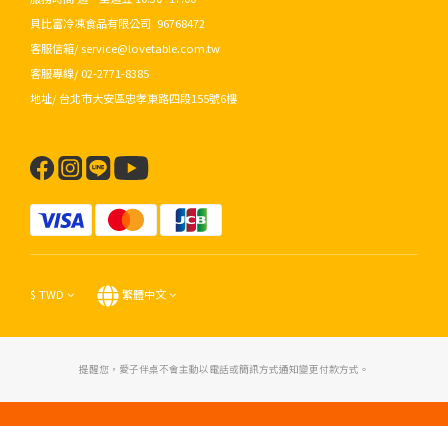
貝比富冷凍食品有限公司 96768472
客服信箱/ service@lovetable.com.tw
客服專線/ 02-2771-8385
地址/ 台北市大安區忠孝東路四段155號6樓
$
TWD
繁體中文
提醒您，愛子伴桌不會主動以電話或簡訊方式通知變更付款方式。