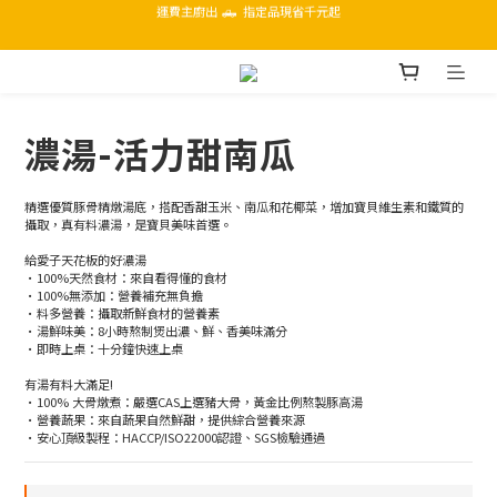
人氣組合 任2件現折$188 🛒 再免運
運費主廚出 🛻  指定品現省千元起
🎈最高滿額送 小超人披薩+3隻博士雞翅+愛子限量御守
運費主廚出 🛻  指定品現省千元起
濃湯-活力甜南瓜
精選優質豚骨精燉湯底，搭配香甜玉米、南瓜和花椰菜，增加寶貝維生素和鐵質的
攝取，真有料濃湯，是寶貝美味首選。
給愛子天花板的好濃湯
•100%天然食材：來自看得懂的食材
•100%無添加：營養補充無負擔
•料多營養：攝取新鮮食材的營養素
•湯鮮味美：8小時熬制煲出濃、鮮、香美味滿分
•即時上桌：十分鐘快速上桌
有湯有料大滿足!
•100% 大骨燉煮：嚴選CAS上選豬大骨，黃金比例熬製豚高湯
•營養蔬果：來自蔬果自然鮮甜，提供綜合營養來源
•安心頂級製程：HACCP/ISO22000認證、SGS檢驗通過